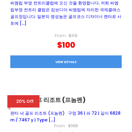
씨엠립 부영 컨트리클럽에 오신 것을 환영합니다. 저희 씨엠
립부영 컨트리 클럽은 캄보디아 씨엠립에 자리한 국제클래스
골프장입니다. 일본의 명성높은 골프코스 디자이너 켄타로 사
토에 […]
From
$115
$100
VIEW DETAILS
완타 낙 골프 리조트 (프놈펜)
20% Off
완타 낙 골프 리조트 (프놈펜) 구멍 36 | 파 72 | 길이 6828
m / 7467 y | Type […]
From
$168