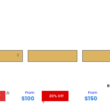
Min Price
Max Price
R
From
From
판캠 스
블루 리버 호텔
f
20% Off
$100
$150