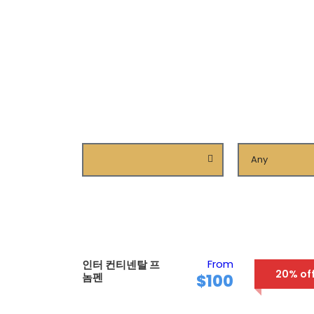
Keywords
Category
From
인터 컨티넨탈 프
아만 자야 
20% of
놈펜
위트 호텔
$100