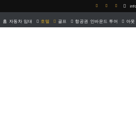
in
홈
자동차 임대
호텔
골프
항공권
인바운드 투어
아웃