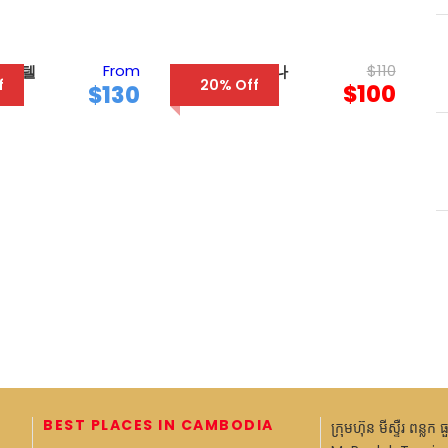
From
$110
 호텔
호텔 캄보디아나
f
20% Off
$100
$130
BEST PLACES IN CAMBODIA
ក្រុមហ៊ុន មីស្ទឺរ ពន្លក 