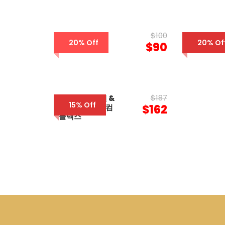
$100
가든 시티 호텔
리버 팰리스
20% Off
20% Of
$90
$187
나가 월드 호텔 &
15% Off
엔터테인먼트 컴
$162
플렉스