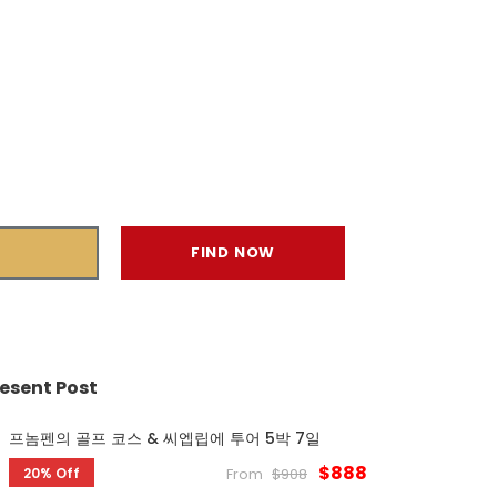
esent Post
프놈펜의 골프 코스 & 씨엡립에 투어 5박 7일
$888
20% Off
From
$908