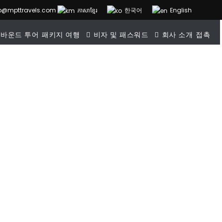
fo@mpttravels.com
ភាសាខ្មែរ
한국어
English
 바운드 투어
패키지 여행
비자 및 패스워드
회사 소개
접촉