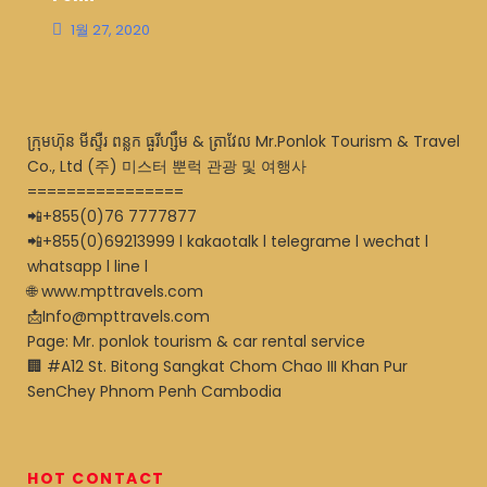
1월 27, 2020
ក្រុមហ៊ុន មីស្ទឺរ ពន្លក ធួរីហ្សឹម & ត្រាវែល Mr.Ponlok Tourism & Travel
Co., Ltd (주) 미스터 뿐럭 관광 및 여행사
================
📲+855(0)76 7777877
📲+855(0)69213999 l kakaotalk l telegrame l wechat l
whatsapp l line l
🌐 www.mpttravels.com
📩Info@mpttravels.com
Page: Mr. ponlok tourism & car rental service
🏢 #A12 St. Bitong Sangkat Chom Chao III Khan Pur
SenChey Phnom Penh Cambodia
HOT CONTACT