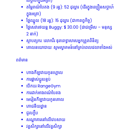
សប្តាហ៍ក្នុងអត្រា)
តម្លៃពណ៌បៃតង (9 រន្ធ): 52 ដុល្លារ (ដើរក្នុងល្បឿនសប្តាហ៍
ក្នុងអត្រា)
ថ្លៃឈ្នួល (18 រន្ធ): 15 ដុល្លារ (ជាកាតព្វកិច្ច)
ថ្លៃសេវារថយន្ត Buggy: $ 30.00 (ជាជម្រើស – មនុស្ស
2 នាក់)
ស្ថាបត្យករ: លោកវីរៈឌុតពេទ្ធាសាសអ្នកត្រួតពិនិត្យ
គោលនយោបាយ: សូមស្វាគមន៍នៅគ្រប់ពេលវេលាទាំងអស់
ពត៌មាន
ហាងកីឡាវាយកូនហ្គោល
ការផ្លាស់ប្តូរបន្ទប់
បើកបរ RangeGym
ការដាក់អាងពណ៌បៃតង
មេរៀនកីឡាវាយកូនគោល
ភោជនីយដ្ឋាន
ជួលក្លឹប
សណ្ឋាគារនៅលើវេបសាយ
វគ្គសិក្សានៅលើវគ្គសិក្សា