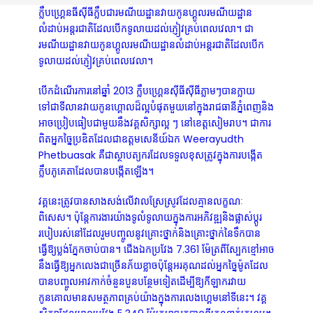
ក្លឹបហ្គ្រេនធីស៊ីធីក្លឹបជារមណីយដ្ឋានវាយកូនហ្គូលរមណីយដ្ឋាន
លំដាប់អន្តរជាតិដែលបើកទូលាយដល់ភ្ញៀវគ្រប់ពេលវេលា។
ជា
រមណីយដ្ឋានវាយកូនហ្គូលរមណីយដ្ឋានលំដាប់អន្តរជាតិដែលបើក
ទូលាយដល់ភ្ញៀវគ្រប់ពេលវេលា។
បើកដំណើរការនៅឆ្នាំ 2013 ក្លឹបហ្គ្រេនស៊ីធីស៊ីធីភ្លាមៗបានក្លាយ
ទៅជាទីលានវាយកូនហ្គោលដ៏ល្អបំផុតមួយនៅក្នុងរាជធានីភ្នំពេញនិង
អាចប្រៀបធៀបជាមួយនឹងវគ្គសិក្សាល្អ ៗ នៅខេត្តសៀមរាប។ ជាការ
ពិតអ្នកច្នៃប្រឌិតដែលជាឧត្ដមសេនីយ៍ឯក Weerayudth
Phetbuasak គឺជាស្ថាបត្យករដែលទទួលខុសត្រូវក្នុងការបង្កើត
ក្លឹបភូគេតាដែលបានបង្កើតឡើង។
វគ្គនេះត្រូវបានសាងសង់លើវាលស្រែស្រូវដែលគ្មានលក្ខណៈ
ពិសេស។ ប៉ុន្តែការងារយ៉ាងទូលំទូលាយក្នុងការអភិវឌ្ឍនិងផ្លាស់ប្តូរ
របៀបរស់នៅដែលរួមបញ្ចូលនូវគ្រោះថ្នាក់និងគ្រោះថ្នាក់នៃទឹកបាន
ធ្វើឱ្យប្លង់ភ្នែកចាប់បាន។ ជើងឯកប្រវែង 7.361 ម៉ែត្រពីស្បែកខ្មៅអាច
នឹងធ្វើឱ្យអ្នកលេងជាច្រើនភ័យខ្លាចប៉ុន្តែអរគុណដល់អ្នកច្នៃម៉ូតដែល
បានបញ្ចូលអាវកាក់ចំនួនបួនបន្ថែមទៀតដើម្បីឱ្យកីឡាករវាយ
កូនគោលមានសមត្ថភាពគ្រប់យ៉ាងក្នុងការលេងហ្គេមនៅទីនេះ។ វគ្គ