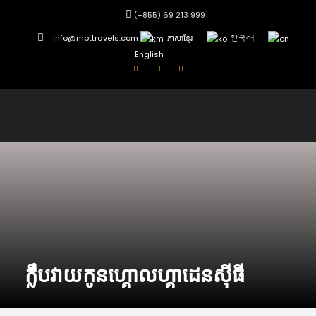
(+855) 69 213 999
info@mpttravels.com
ភាសាខ្មែរ
한국어
English
ក្លឹបវាយកូនហ្គោលហ្គាដេនស៊ីធី