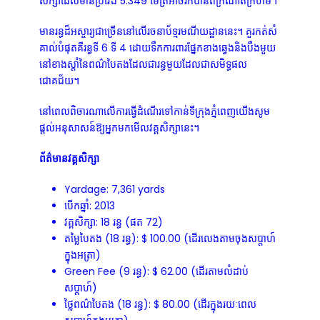
សិក្សាដែលមានប្រវែង 5.349 ម៉ែត្រអាចរកបានពីក្រណាត់ក្រហម។
មានរន្ធដ៏អស្ចារ្យជាច្រើននៅលើរចនាប័ទ្មរមណីយដ្ឋាននេះ។ គួរកត់សំ
គាល់បំផុតគឺរន្ធទី 6 ទី 4 ដោយទឹកការពារផ្នែកខាងឆ្វេងនិងបឹងមួយ
នៅខាងស្តាំនៃពណ៌បៃតងដែលជារន្ធមួយដែលជាសមិទ្ធផល
ជោគជ័យ។
នៅពេលពិចារណាលើការធ្វើដំណើរទៅកាន់ទីក្រុងភ្នំពេញយើងសូម
ផ្តល់អនុសាសន៍ឱ្យអ្នកមកមើលវគ្គសិក្សានេះ។
ព័ត៌មានវគ្គសិក្សា
Yardage: 7,361 yards
បើកឆ្នាំ: 2013
វគ្គសិក្សា: 18 រន្ធ (ផត 72)
តម្លៃបៃតង (18 រន្ធ): $ 100.00 (ដើរលេងតាមចុងសប្តាហ៍
ក្នុងអត្រា)
Green Fee (9 រន្ធ): $ 62.00 (ដើរតាមលំដាប់
សប្តាហ៍)
ថ្លៃពណ៌បៃតង (18 រន្ធ): $ 80.00 (ដើរក្នុងរយៈពេល