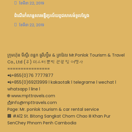
ខែ​មីនា 22, 2019
ដំណើរកំសាន្តសារមន្ទីរប្រល័យពូជសាសន៍ទួលស្លែង
ខែ​មីនា 22, 2019
ក្រុមហ៊ុន មីស្ទឺរ ពន្លក ធួរីហ្សឹម & ត្រាវែល Mr.Ponlok Tourism & Travel
Co., Ltd (주) 미스터 뿐럭 관광 및 여행사
================
📲+855(0)76 7777877
📲+855(0)69213999 l kakaotalk l telegrame l wechat l
whatsapp l line l
🌐 www.mpttravels.com
📩Info@mpttravels.com
Page: Mr. ponlok tourism & car rental service
🏢 #A12 St. Bitong Sangkat Chom Chao III Khan Pur
SenChey Phnom Penh Cambodia