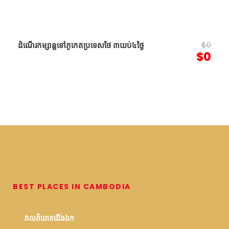
$0
ដំណើរកម្សាន្តទៅភូកេតប្រ​ទេសថៃ ៣យប់៤ថ្ងៃ
$0
BEST PLACES IN CAMBODIA
វាលពិឃាតជើងឯក