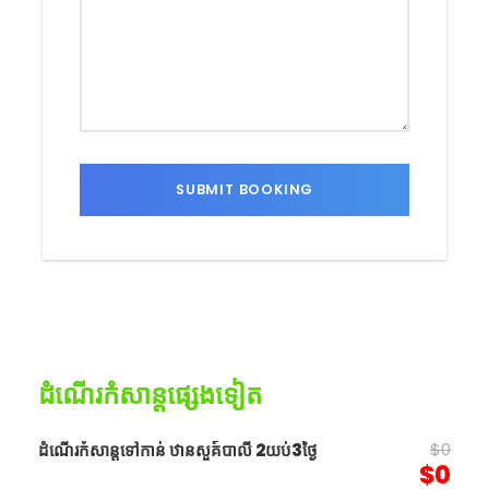
ដំណើរកំសាន្ដផ្សេងទៀត
$0
ដំណើរកំសាន្តទៅកាន់ ឋានសួគ៍បាលី 2យប់3ថ្ងៃ
$0