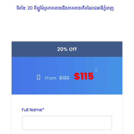
ទីតាំង: 20 គីឡូម៉ែត្រភាគខាងជើងភាគខាងកើតនៃរាជធានីភ្នំពេញ
20% Off
$115
$130
From
Full Name
*