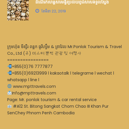
ដំណើរកំសាន្តសារមន្ទីរប្រល័យពូជសាសន៍ទួលស្លែង
ខែ​មីនា 22, 2019
ក្រុមហ៊ុន មីស្ទឺរ ពន្លក ធួរីហ្សឹម & ត្រាវែល Mr.Ponlok Tourism & Travel
Co., Ltd (주) 미스터 뿐럭 관광 및 여행사
================
+855(0)76 7777877
+855(0)69213999 l kakaotalk l telegrame l wechat l
whatsapp l line l
www.mpttravels.com
Info@mpttravels.com
Page: Mr. ponlok tourism & car rental service
#A12 St. Bitong Sangkat Chom Chao III Khan Pur
SenChey Phnom Penh Cambodia