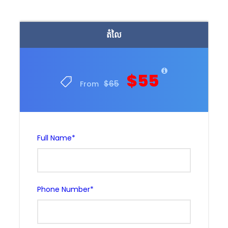
តំលៃ
$55
$65
From
Full Name
*
Phone Number
*