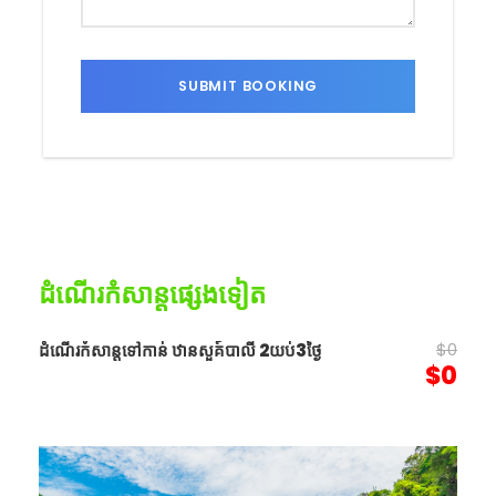
ដំណើរកំសាន្ដផ្សេងទៀត
$0
ដំណើរកំសាន្តទៅកាន់ ឋានសួគ៍បាលី 2យប់3ថ្ងៃ
$0