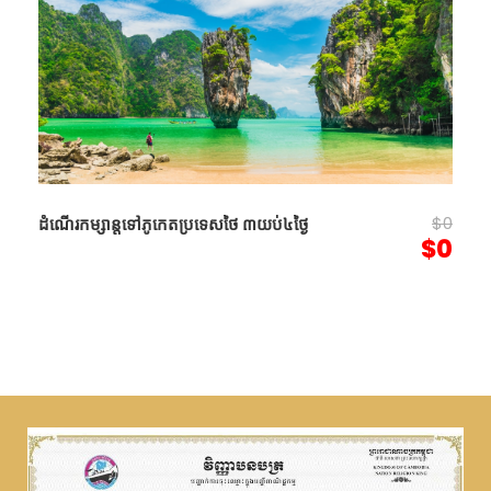
$0
ដំណើរកម្សាន្តទៅភូកេតប្រ​ទេសថៃ ៣យប់៤ថ្ងៃ
$0