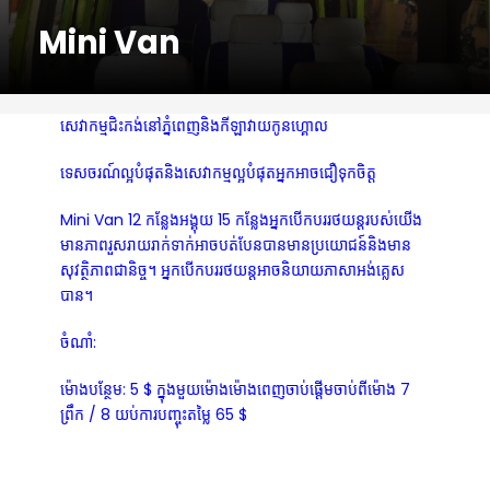
Mini Van
សេវាកម្មជិះកង់នៅភ្នំពេញនិងកីឡាវាយកូនហ្គោល
ទេសចរណ៍ល្អបំផុតនិងសេវាកម្មល្អបំផុតអ្នកអាចជឿទុកចិត្ត
Mini Van 12 កន្លែងអង្គុយ 15 កន្លែងអ្នកបើកបររថយន្តរបស់យើង
មានភាពរួសរាយរាក់ទាក់អាចបត់បែនបានមានប្រយោជន៍និងមាន
សុវត្ថិភាពជានិច្ច។ អ្នកបើកបររថយន្តអាចនិយាយភាសាអង់គ្លេស
បាន។
ចំណាំ:
ម៉ោងបន្ថែម: 5 $ ក្នុងមួយម៉ោងម៉ោងពេញចាប់ផ្តើមចាប់ពីម៉ោង 7
ព្រឹក / 8 យប់ការបញ្ចុះតម្លៃ 65 $