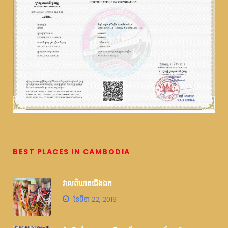
BEST PLACES IN CAMBODIA
វាលពិឃាតជើងឯក
ខែ​មីនា 22, 2019